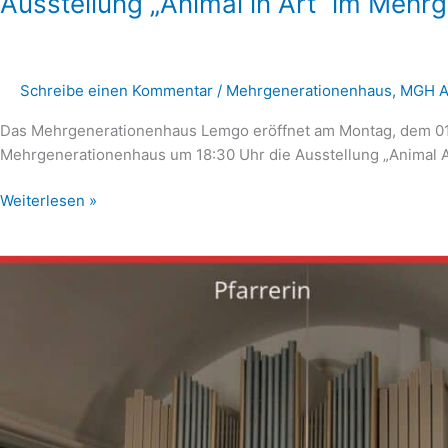
Ausstellung „Animal in Art“ im Mehr
Schreibe einen Kommentar
/
Mehrgenerationenhaus
,
MGH A
Das Mehrgenerationenhaus Lemgo eröffnet am Montag, dem 0
Mehrgenerationenhaus um 18:30 Uhr die Ausstellung „Animal Ar
Ausstellung
Weiterlesen »
„Animal
in
Art“
im
Mehrgenerationenhaus