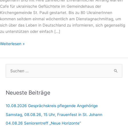
Begemann und mit Hilfe zahlreicher Ehrenamtlicher Anfang Mai ein
Cafe für ukrainische Geflüchtete im Gemeindehaus der
Kirchengemeinde St. Pauli gestartet. Bis zu 80 UkrainerInnen
kommen seitdem einmal wöchentlich am Dienstagnachmittag, um
sich über das Leben in Deutschland zu informieren, sich gegenseitig
zu unterstützen oder einfach […]
Donnerstag,
Weiterlesen »
14.7.
um
19
S
Uhr:
Stimmen
u
der
c
Ukraine
h
Neueste Beiträge
auf
e
dem
10.08.2026 Gesprächskreis pflegende Angehörige
n
Lemgoer
Marktplatz
n
Samstag, 08.08.26, 15 Uhr, Frauenfest in St. Johann
a
04.08.26 Seniorentreff „Neue Horizonte“