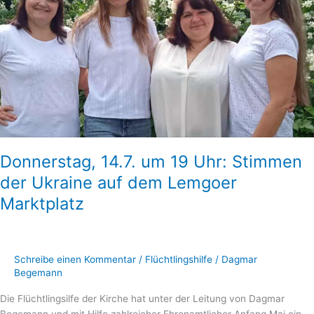
Donnerstag, 14.7. um 19 Uhr: Stimmen
der Ukraine auf dem Lemgoer
Marktplatz
Schreibe einen Kommentar
/
Flüchtlingshilfe
/
Dagmar
Begemann
Die Flüchtlingsilfe der Kirche hat unter der Leitung von Dagmar